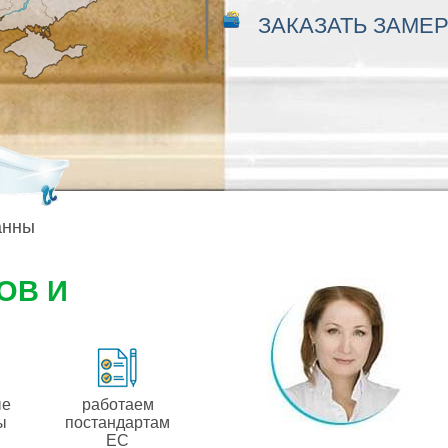
ЗАКАЗАТЬ ЗАМЕ
анны
ОВ И
ые
работаем
ы
постандартам
ЕС