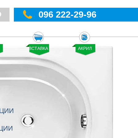
096 222-29-96
Ю
АЦИИ
ЦИИ