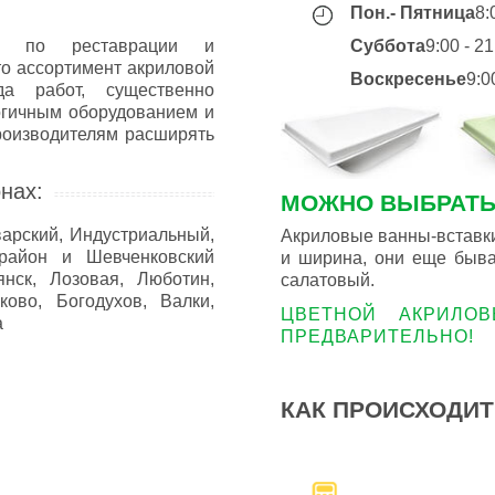
Пон.- Пятница
8:
ги по реставрации и
Суббота
9:00 - 2
то ассортимент акриловой
Воскресенье
9:0
да работ, существенно
огичным оборудованием и
роизводителям расширять
нах:
МОЖНО ВЫБРАТЬ
арский, Индустриальный,
Акриловые ванны-вставки
 район и Шевченковский
и ширина, они еще быва
нск, Лозовая, Люботин,
салатовый.
ково, Богодухов, Валки,
ЦВЕТНОЙ АКРИЛО
а
ПРЕДВАРИТЕЛЬНО!
КАК ПРОИСХОДИТ