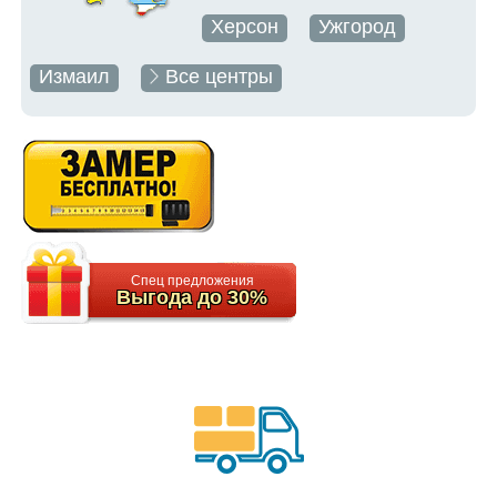
Херсон
Ужгород
Измаил
Все центры
Спец предложения
Выгода до 30%