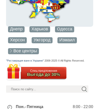
Днепр
Харьков
Одесса
Херсон
Ужгород
Измаил
Все центры
"Реставрация ванн в Украине"
2006
-2025 © All Rights Reserved.
Спец предложения
Выгода до 30%
Пон.- Пятница
8:00 - 22:00