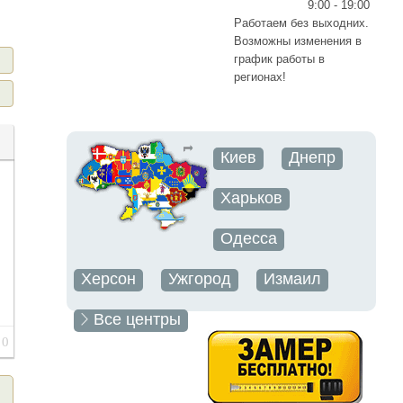
9:00 - 19:00
Работаем без выходних.
Возможны изменения в
график работы в
регионах!
Киев
Днепр
Харьков
Одесса
Херсон
Ужгород
Измаил
Все центры
0