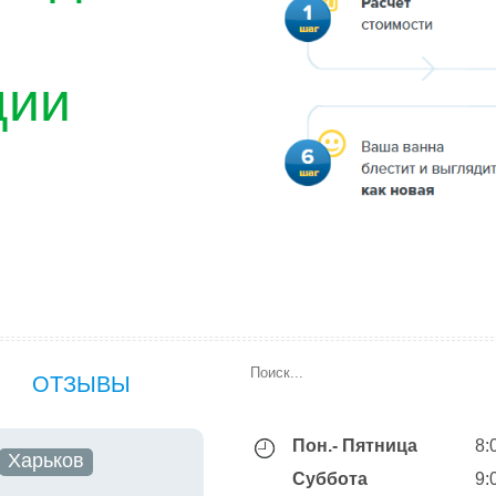
ции
ОТЗЫВЫ
Пон.- Пятница
8:
Харьков
Суббота
9: