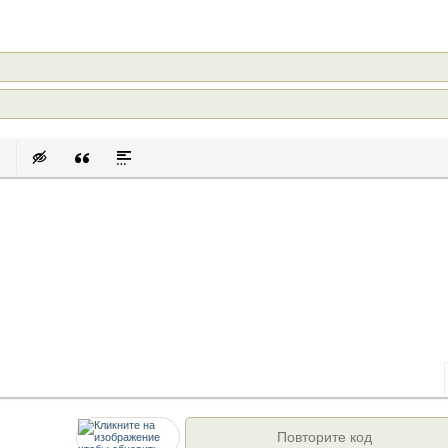
к
 список
 ссылку
авить защищенную ссылку
Вставить смайлик
Вставка скрытого текста
Вставка цитаты
Вставка спойлера