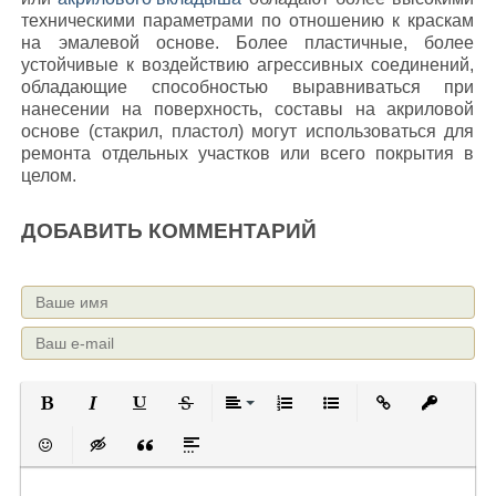
техническими параметрами по отношению к краскам
на эмалевой основе. Более пластичные, более
устойчивые к воздействию агрессивных соединений,
обладающие способностью выравниваться при
нанесении на поверхность, составы на акриловой
основе (стакрил, пластол) могут использоваться для
ремонта отдельных участков или всего покрытия в
целом.
ДОБАВИТЬ КОММЕНТАРИЙ
Полужирный
Курсив
Подчеркнутый
Зачеркнутый
Выравнивание
Нумерованный список
Маркированный с
Вставить 
Вста
Вставить смайлик
Вставка скрытого текста
Вставка цитаты
Вставка спойлера